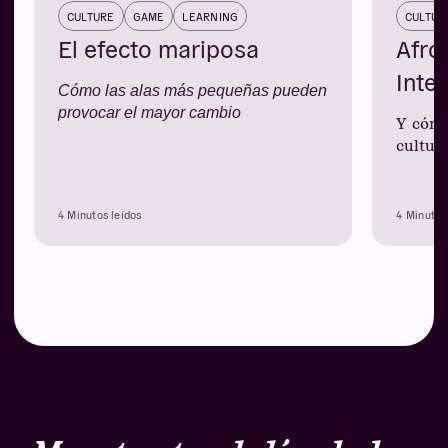
CULTURE
GAME
LEARNING
CULTUR
El efecto mariposa
Afro
Inte
Cómo las alas más pequeñas pueden
provocar el mayor cambio
Y cómo
cultura
4 Minutos leídos
4 Minutos