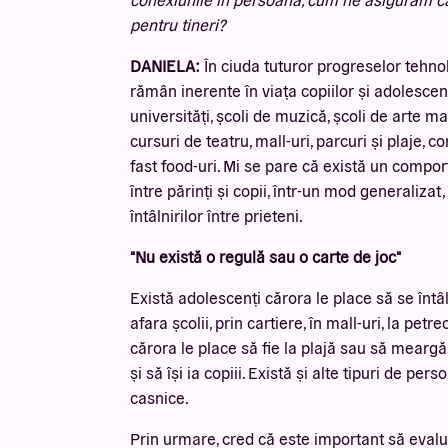
pentru tineri?
DANIELA:
În ciuda tuturor progreselor tehnol
rămân inerente în viața copiilor și adolescenți
universități, școli de muzică, școli de arte mar
cursuri de teatru, mall-uri, parcuri și plaje, 
fast food-uri. Mi se pare că există un compo
între părinți și copii, într-un mod generalizat
întâlnirilor între prieteni.
"Nu există o regulă sau o carte de joc"
Există adolescenți cărora le place să se întâ
afara școlii, prin cartiere, în mall-uri, la petr
cărora le place să fie la plajă sau să meargă
și să își ia copiii. Există și alte tipuri de pe
casnice.
Prin urmare, cred că este important să evalu