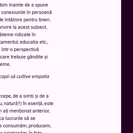
rbim înainte de a spune
e conexiunile în persoană
e întâlnire pentru tineri.
ivire la acest subiect,
obleme ridicate în
amentul, educația etc.,
 într-o perspectivă
 care trebuie gândite și
leme.
copii să cultive empatia
epe, de a simți și de a
u, natură?) În esență, este
 ați menționat anterior,
ca lucrurile să se
are consumăm, producem,
e relaționăm. În fața