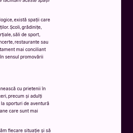
ogice, există spații care
lor. Școli, grădinițe,
țiale, săli de sport,
concerte, restaurante sau
rtament mai conciliant
, în sensul promovării
lnească cu prietenii în
eceri, precum și adulți
 la sporturi de aventură
rsoane care sunt mai
ăm fiecare situație și să