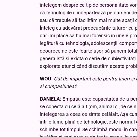
înțelegem despre ce tip de personalitate vo
că tehnologiile îi îndepărtează pe oameni d
sau că trebuie să facilităm mai multe spații d
Înțeleg cu adevărat preocupările tuturor cu pr
dar îmi place să fiu mai forensic în unele pr
legătură cu tehnologia, adolescenții, comport
deoarece ne este foarte ușor să punem totul
generalistă și există o serie de subiectivități
explorate atunci când discutăm aceste prob
WOU:
Cât de important este pentru tineri și 
și compasiunea?
DANIELA:
Empatia este capacitatea de a perc
se conecta cu celălalt (om, animal și, de ce n
înțelegerea a ceea ce simte celălalt. Așa cum
într-o lume plină de tehnologie, este normal 
schimbe tot timpul. Se schimbă modul în c
învățăm și, mai presus de toate, modul în car