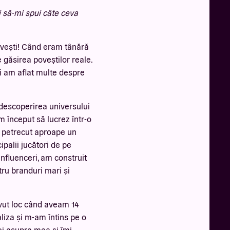
i să-mi spui câte ceva
ovești! Când eram tânără
 găsirea poveștilor reale.
i am aflat multe despre
descoperirea universului
am început să lucrez într-o
 petrecut aproape un
ipalii jucători de pe
 influenceri, am construit
tru branduri mari și
avut loc când aveam 14
liza și m-am întins pe o
i asupra mea și îmi