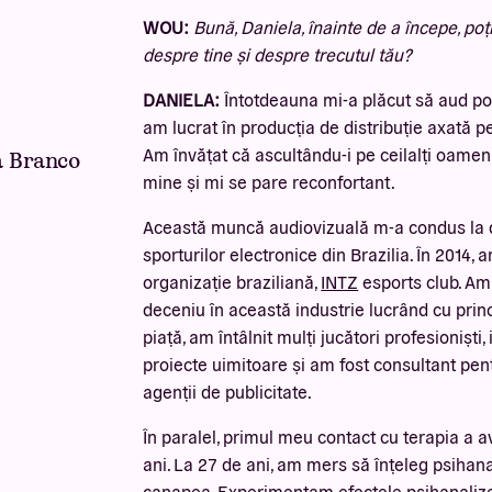
WOU:
Bună, Daniela, înainte de a începe, poț
despre tine și despre trecutul tău?
DANIELA:
Întotdeauna mi-a plăcut să aud p
am lucrat în producția de distribuție axată pe
Am învățat că ascultându-i pe ceilalți oamen
a Branco
mine și mi se pare reconfortant.
Această muncă audiovizuală m-a condus la 
sporturilor electronice din Brazilia. În 2014, 
organizație braziliană,
INTZ
esports club. Am
deceniu în această industrie lucrând cu princ
piață, am întâlnit mulți jucători profesioniști,
proiecte uimitoare și am fost consultant pen
agenții de publicitate.
În paralel, primul meu contact cu terapia a 
ani. La 27 de ani, am mers să înțeleg psihana
canapea. Experimentam efectele psihanalize