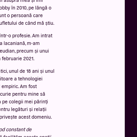
obby în 2010, pe lângă o
 Sunt o persoană care
 sufletului de când mă știu.
ntr-o profesie. Am intrat
ria lacaniană, m-am
reudian, precum și unui
n februarie 2021.
ci, unul de 18 ani și unul
itoare a tehnologiei
d empiric. Am fost
bucurie pentru mine să
 pe colegii mei părinți
tru legături și relații
e privește acest domeniu.
od constant de
 facilităm aceste spații