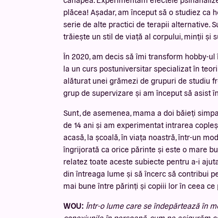
plăcea! Așadar, am început să o studiez ca h
serie de alte practici de terapii alternative.
trăiește un stil de viață al corpului, minții și
În 2020, am decis să îmi transform hobby-ul î
la un curs postuniversitar specializat în teo
alăturat unei grămezi de grupuri de studiu f
grup de supervizare și am început să asist î
Sunt, de asemenea, mama a doi băieți simpati
de 14 ani și am experimentat intrarea copleș
acasă, la școală, în viața noastră, într-un mo
îngrijorată ca orice părinte și este o mare 
relatez toate aceste subiecte pentru a-i ajuta
din întreaga lume și să încerc să contribui pen
mai bune între părinți și copiii lor în ceea c
WOU:
Într-o lume care se îndepărtează în m
conexiunile în persoană, cum ne asigurăm că