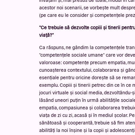
acestor noi scenarii, se vorbește mult despr
(pe care eu le consider și competențele prez
"Ce trebuie să dezvolte copiii și tinerii pentru
viață?"
Ca răspuns, ne gândim la competențele tran
"competențele sociale umane" care vor deven
valoroase: competențe precum empatia, mun
cunoașterea contextului, colaborarea și gând
esențiale pentru oricine dorește să se remar
exemplu. Copiii și tinerii petrec din ce în ce 
jocuri virtuale și social media, dezvoltându-și 
lăsând uneori puțin în urmă abilitățile social
empatia, compasiunea și colaborarea trebuie
viața de zi cu zi, acasă și în mediul școlar. P
sănătoasă și cooperantă, trebuie să fim aten
abilități la noi înșine și la copii și adolescenți