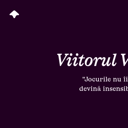
Viitorul 
"Jocurile nu î
devină insensib