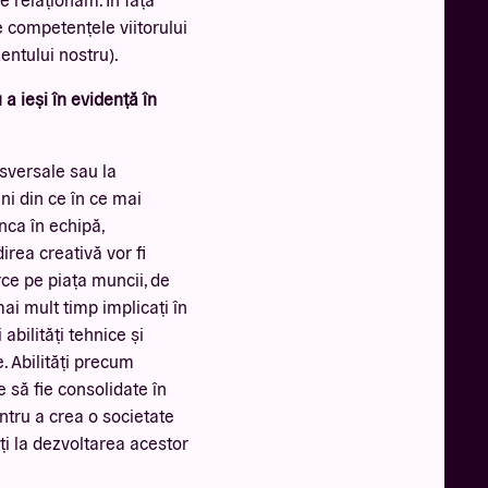
e competențele viitorului
entului nostru).
 a ieși în evidență în
sversale sau la
i din ce în ce mai
ca în echipă,
irea creativă vor fi
ce pe piața muncii, de
mai mult timp implicați în
abilități tehnice și
e. Abilități precum
 să fie consolidate în
entru a crea o societate
ți la dezvoltarea acestor