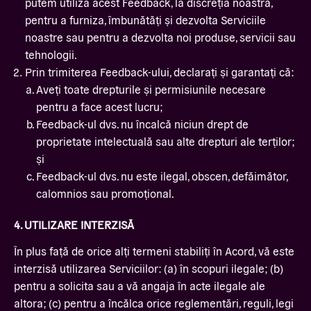
putem utiliza acest Feedback, la discreția noastră,
pentru a furniza, îmbunătăți și dezvolta Serviciile
noastre sau pentru a dezvolta noi produse, servicii sau
tehnologii.
Prin trimiterea Feedback-ului, declarați și garantați că:
Aveți toate drepturile și permisiunile necesare
pentru a face acest lucru;
Feedback-ul dvs. nu încalcă niciun drept de
proprietate intelectuală sau alte drepturi ale terților;
și
Feedback-ul dvs. nu este ilegal, obscen, defăimător,
calomnios sau promoțional.
4. UTILIZARE INTERZISĂ
În plus față de orice alți termeni stabiliți în Acord, vă este
interzisă utilizarea Serviciilor: (a) în scopuri ilegale; (b)
pentru a solicita sau a vă angaja în acte ilegale ale
altora; (c) pentru a încălca orice reglementări, reguli, legi