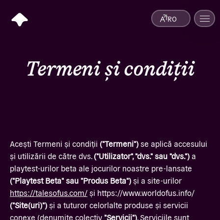
RO
Termeni și condiții
Acești Termeni și condiții
("Termeni")
se aplică accesului
și utilizării de către dvs.
("Utilizator", "dvs." sau "dvs.")
a
playtest-urilor beta ale jocurilor noastre pre-lansate
("Playtest Beta" sau "Produs Beta")
și a site-urilor
https://talesofus.com/
și https://www.worldofus.info/
("Site(uri)")
și a tuturor celorlalte produse și servicii
conexe (denumite colectiv
"Servicii")
. Serviciile sunt