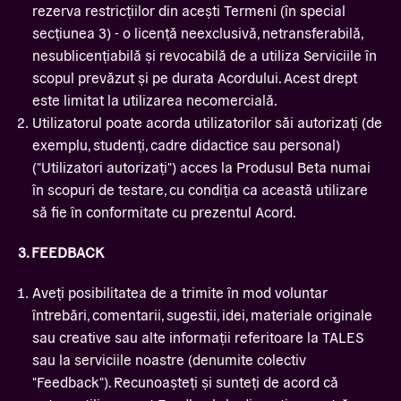
rezerva restricțiilor din acești Termeni (în special
secțiunea 3) - o licență neexclusivă, netransferabilă,
nesublicențiabilă și revocabilă de a utiliza Serviciile în
scopul prevăzut și pe durata Acordului. Acest drept
este limitat la utilizarea necomercială.
Utilizatorul poate acorda utilizatorilor săi autorizați (de
exemplu, studenți, cadre didactice sau personal)
("Utilizatori autorizați") acces la Produsul Beta numai
în scopuri de testare, cu condiția ca această utilizare
să fie în conformitate cu prezentul Acord.
3. FEEDBACK
Aveți posibilitatea de a trimite în mod voluntar
întrebări, comentarii, sugestii, idei, materiale originale
sau creative sau alte informații referitoare la TALES
sau la serviciile noastre (denumite colectiv
"Feedback"). Recunoașteți și sunteți de acord că