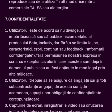
reproduce sau de a utiliza în alt mod orice mărci
comerciale TALES sau ale terților.
7. CONFIDENȚIALITATE
Utilizatorul este de acord să nu divulge, să
împărtășească sau să publice niciun detaliu al
produsului Beta, inclusiv, dar fără a se limita la joc,
caracteristici, erori, conținut sau feedback ("Informații
confidențiale"), fără permisiunea noastră expresă în
scris, cu excepția cazului în care acestea sunt deja în
domeniul public sau au fost obținute în mod legal prin
alte mijloace.
Utilizatorul trebuie să se asigure că angajații săi și toți
subcontractanții angajați de acesta sunt, de
asemenea, supuși unor obligații de confidențialitate
corespunzătoare.
Capturile de ecran, înregistrările video sau difuzarea
în flux a testului de joc beta nu sunt permise.