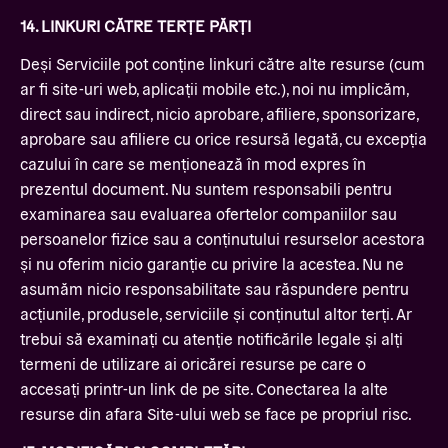
14. LINKURI CĂTRE TERȚE PĂRȚI
Deși Serviciile pot conține linkuri către alte resurse (cum
ar fi site-uri web, aplicații mobile etc.), noi nu implicăm,
direct sau indirect, nicio aprobare, afiliere, sponsorizare,
aprobare sau afiliere cu orice resursă legată, cu excepția
cazului în care se menționează în mod expres în
prezentul document. Nu suntem responsabili pentru
examinarea sau evaluarea ofertelor companiilor sau
persoanelor fizice sau a conținutului resurselor acestora
și nu oferim nicio garanție cu privire la acestea. Nu ne
asumăm nicio responsabilitate sau răspundere pentru
acțiunile, produsele, serviciile și conținutul altor terți. Ar
trebui să examinați cu atenție notificările legale și alți
termeni de utilizare ai oricărei resurse pe care o
accesați printr-un link de pe site. Conectarea la alte
resurse din afara Site-ului web se face pe propriul risc.