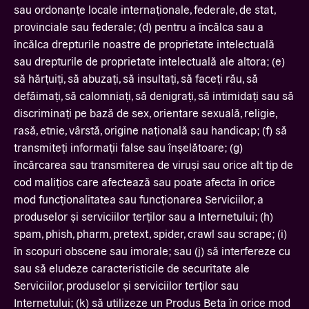
sau ordonanțe locale internaționale, federale, de stat,
provinciale sau federale; (d) pentru a încălca sau a
încălca drepturile noastre de proprietate intelectuală
sau drepturile de proprietate intelectuală ale altora; (e)
să hărțuiți, să abuzați, să insultați, să faceți rău, să
defăimați, să calomniați, să denigrați, să intimidați sau să
discriminați pe bază de sex, orientare sexuală, religie,
rasă, etnie, vârstă, origine națională sau handicap; (f) să
transmiteți informații false sau înșelătoare; (g)
încărcarea sau transmiterea de viruși sau orice alt tip de
cod malițios care afectează sau poate afecta în orice
mod funcționalitatea sau funcționarea Serviciilor, a
produselor și serviciilor terților sau a Internetului; (h)
spam, phish, pharm, pretext, spider, crawl sau scrape; (i)
în scopuri obscene sau imorale; sau (j) să interfereze cu
sau să eludeze caracteristicile de securitate ale
Serviciilor, produselor și serviciilor terților sau
Internetului; (k) să utilizeze un Produs Beta în orice mod