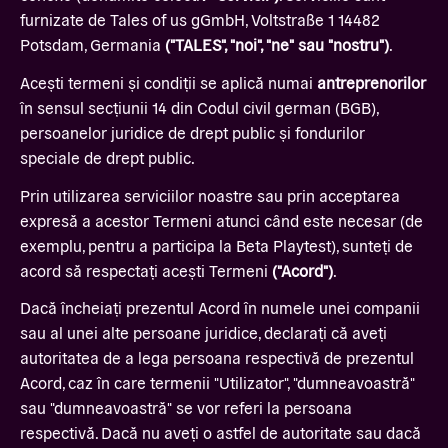
furnizate de Tales of us gGmbH, Voltstraße 1 14482
Potsdam, Germania
("TALES", "noi", "ne" sau "nostru")
.
Acești termeni și condiții se aplică numai
antreprenorilor
în sensul secțiunii 14 din Codul civil german (BGB),
persoanelor juridice de drept public și fondurilor
speciale de drept public.
Prin utilizarea serviciilor noastre sau prin acceptarea
expresă a acestor Termeni atunci când este necesar (de
exemplu, pentru a participa la Beta Playtest), sunteți de
acord să respectați acești Termeni
("Acord")
.
Dacă încheiați prezentul Acord în numele unei companii
sau al unei alte persoane juridice, declarați că aveți
autoritatea de a lega persoana respectivă de prezentul
Acord, caz în care termenii "Utilizator", "dumneavoastră"
sau "dumneavoastră" se vor referi la persoana
respectivă. Dacă nu aveți o astfel de autoritate sau dacă