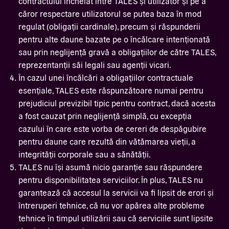
contractului încheiat între TALES și utilizator și pe a
căror respectare utilizatorul se putea baza în mod
regulat (obligații cardinale), precum și răspunderii
pentru alte daune bazate pe o încălcare intenționată
sau prin neglijență gravă a obligațiilor de către TALES,
reprezentanții săi legali sau agenții vicari.
În cazul unei încălcări a obligațiilor contractuale
esențiale, TALES este răspunzătoare numai pentru
prejudiciul previzibil tipic pentru contract, dacă acesta
a fost cauzat prin neglijență simplă, cu excepția
cazului în care este vorba de cereri de despăgubire
pentru daune care rezultă din vătămarea vieții, a
integrității corporale sau a sănătății.
TALES nu își asumă nicio garanție sau răspundere
pentru disponibilitatea serviciilor. În plus, TALES nu
garantează că accesul la servicii va fi lipsit de erori și
întreruperi tehnice, că nu vor apărea alte probleme
tehnice în timpul utilizării sau că serviciile sunt lipsite