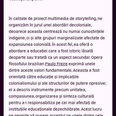
În calitate de proiect multimedia de storytelling, ne
organizăm în jurul unei abordări decoloniale,
deoarece aceasta centrează nu numai cunoștințele
indigene, ci și alte grupuri marginalizate afectate de
expansiunea colonială. În acest fel, ea oferă o
abordare a educației care a fost istoric lăsată
deoparte sau tratată ca un aspect secundar. Opera
filosofului brazilian
Paulo Freire
exprimă unele
dintre aceste valori fundamentale. Aceasta a fost
orientată către educație și implicațiile
colonialismului și ale structurilor de putere opresive;
el a descris instrumente precum unitatea,
compasiunea, organizarea și sinteza culturală
pentru a-i responsabiliza pe cei mai afectați de
instituțiile educaționale dezechilibrate. Acest lucru
ne permite să punem accentul pe unele dintre cele