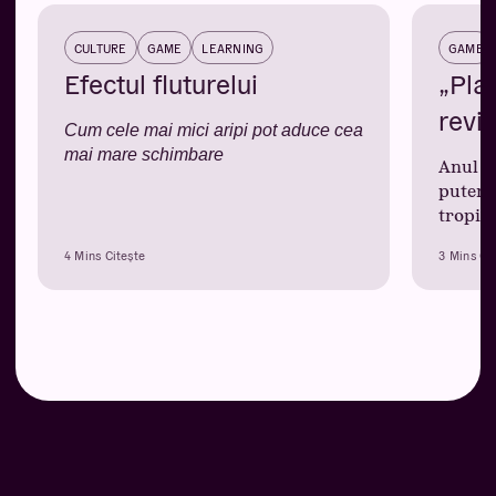
CULTURE
GAME
LEARNING
GAME
Efectul fluturelui
„Pla
revin
Cum cele mai mici aripi pot aduce cea
mai mare schimbare
Anul a
puteri
tropic
4 Mins Citește
3 Mins Ci