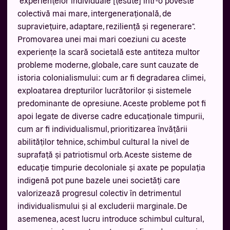
"experiențelor individuale [țesute] într-o poveste
colectivă mai mare, intergenerațională, de
supraviețuire, adaptare, reziliență și regenerare".
Promovarea unei mai mari coeziuni cu aceste
experiențe la scară societală este antiteza multor
probleme moderne, globale, care sunt cauzate de
istoria colonialismului: cum ar fi degradarea climei,
exploatarea drepturilor lucrătorilor și sistemele
predominante de opresiune. Aceste probleme pot fi
apoi legate de diverse cadre educaționale timpurii,
cum ar fi individualismul, prioritizarea învățării
abilităților tehnice, schimbul cultural la nivel de
suprafață și patriotismul orb. Aceste sisteme de
educație timpurie decoloniale și axate pe populația
indigenă pot pune bazele unei societăți care
valorizează progresul colectiv în detrimentul
individualismului și al excluderii marginale. De
asemenea, acest lucru introduce schimbul cultural,