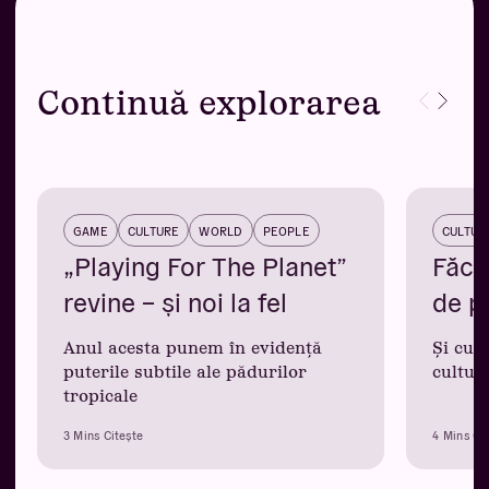
Continuă explorarea
GAME
CULTURE
WORLD
PEOPLE
CULTUR
„Playing For The Planet”
Făcâ
revine – și noi la fel
de p
Anul acesta punem în evidență
Și cum
puterile subtile ale pădurilor
cultur
tropicale
3 Mins Citește
4 Mins Ci