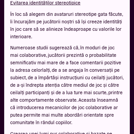
Evitarea identităților stereotipice
În loc să alegem din avataruri stereotipe gata făcute,
îi încurajăm pe jucătorii noștri să își creeze identități
în joc care să se alinieze îndeaproape cu valorile lor
interioare.
Numeroase studii sugerează că, în moduri de joc
mai colaborative, jucătorii prezintă o probabilitate
semnificativ mai mare de a face comentarii pozitive
la adresa celorlalți, de a se angaja în conversații pe
subiect, de a împărtăși instrucțiuni cu ceilalți jucători,
de a-și îndrepta atenția către mediul de joc și către
ceilalți participanți și de a lua ture mai scurte, printre
alte comportamente observate. Aceasta înseamnă
că introducerea mecanicilor de joc colaborative ar
putea permite mai multe abordări orientate spre
comunitate în rândul copiilor.
Crearea unei lumi pur colaborative și bazate pe