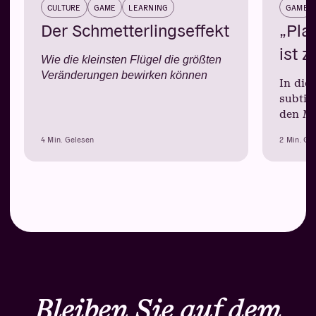
CULTURE
GAME
LEARNING
GAME
Der Schmetterlingseffekt
„Pla
ist 
Wie die kleinsten Flügel die größten
Veränderungen bewirken können
In die
subtil
den Mi
4 Min. Gelesen
2 Min. Ge
Bleiben Sie auf dem