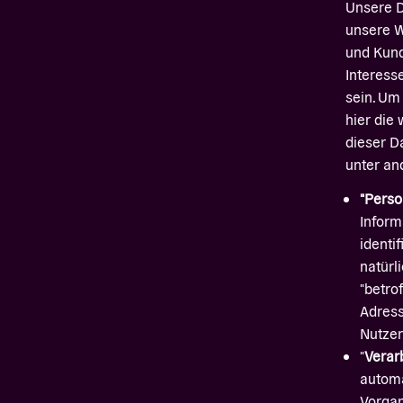
Unsere D
unsere W
und Kund
Interess
sein. Um
hier die 
dieser D
unter an
"Pers
Inform
identif
natürl
"betro
Adress
Nutzer
"
Verar
automa
Vorgan