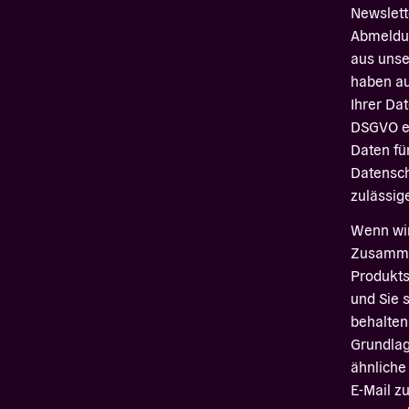
Newslett
Abmeldun
aus unse
haben au
Ihrer Dat
DSGVO ei
Daten fü
Datensch
zulässi
Wenn wir
Zusamme
Produkts
und Sie 
behalten 
Grundlag
ähnliche
E-Mail z