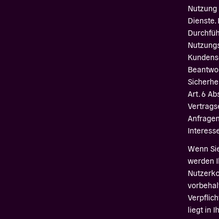
Nutzung 
Dienste. 
Durchfü
Nutzungs
Kundense
Beantwor
Sicherh
Art. 6 Abs
Vertrags
Anfragen;
Interesse
Wenn Sie
werden I
Nutzerko
vorbehalt
Verpflich
liegt in 