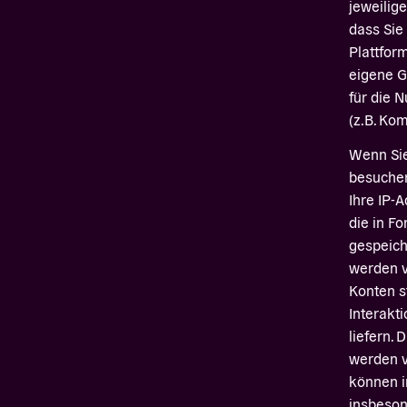
jeweilige
dass Sie
Plattfor
eigene G
für die 
(z.B. Ko
Wenn Sie
besuchen
Ihre IP-
die in F
gespeich
werden v
Konten s
Interakt
liefern.
werden v
können i
insbeson