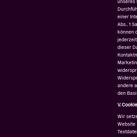
unseres 
Durchfüh
einer In
Abs.. 1 Sa
können d
jederzeit
dieser D
Kontaktm
Marketin
widerspr
Widerspr
andere a
den Basi
V. Cooki
Wir setz
Website 
Textdate