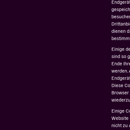
Endgerät
gespeich
besuchen
Drittanb
dienen d
bestimmt
Einige d
sind so 
Ende Ihr
werden. 
Endgerät
Diese Co
Browser 
wiederz
Einige C
Website 
nicht zu