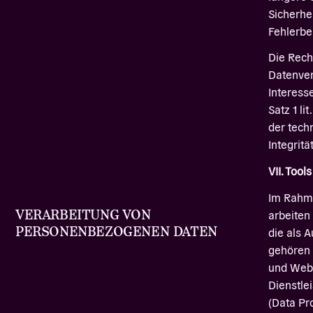
Sicherhe
Fehlerbe
Die Rech
Datenver
Interessen
Satz 1 li
der tech
Integrit
VII. Tool
Im Rahme
VERARBEITUNG VON
arbeiten
PERSONENBEZOGENEN DATEN
die als 
gehören 
und Webs
Dienstle
(Data Pr