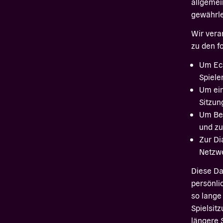
allgemei
gewährle
Wir vera
zu den f
Um Ech
Spiele
Um ein
Sitzun
Um Bet
und zu
Zur Di
Netzw
Diese Da
persönli
so lange 
Spielsitz
längere 