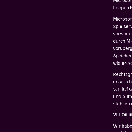
Microsof
Leopardst
Microsof
Spielser
verwende
durch Mi
vorüber
Speiche
wie IP-A
Rechtsgr
unsere be
S. 1 lit.
und Aufr
stabilen
VIII. Onl
Wir habe