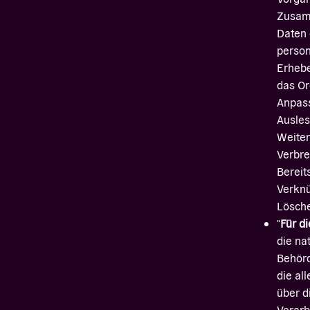
Zusam
Daten 
perso
Erhebe
das Or
Anpass
Ausles
Weiter
Verbre
Bereit
Verknü
Lösche
"
Für d
die na
Behörd
die al
über d
Verar