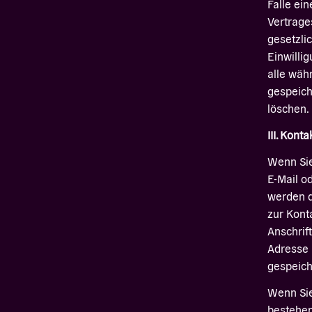
Falle ei
Vertrage
gesetzli
Einwillig
alle wäh
gespeich
löschen.
III. Kon
Wenn Sie 
E-Mail o
werden 
zur Kont
Anschrif
Adresse 
gespeich
Wenn Si
bestehen