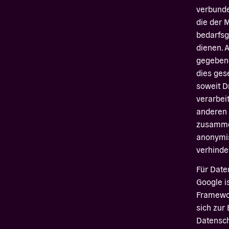
verbunde
die der 
bedarfsg
dienen. 
gegebene
dies ges
soweit D
verarbeit
anderen 
zusammen
anonymis
verhinde
Für Date
Google i
Framework
sich zur
Datensch