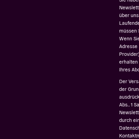
Newslett
über uns
Laufende
müssen S
Wenn Sie
Adresse 
Provider)
erhalten
Ihres Ab
Der Vers
der Grun
ausdrück
Abs.. 1 S
Newslett
durch ein
Datensc
Kontaktm