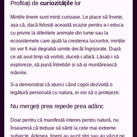
Profitați de
curiozitățile
lor
Mințile tinere sunt minți curioase. Le place să învețe,
așa că, dacă folosiți această ocazie pentru a-i educa
cu privire la diferitele animale din lume sau la
ecosistemele care ajută la creșterea lucrurilor, mințile
lor vor fi mai degrabă uimite decât îngrijorate. După
ce ați avut timp să vorbiți, duceți-i afară. Lăsați-i să
exploreze, să pună întrebări și să-și murdărească
mâinile.
S-a demonstrat că atunci când copiii dezvoltă o
legătură personală cu natura, ei vor să o protejeze.
Nu mergeți prea repede prea adânc
Doar pentru că manifestă interes pentru natură, nu
înseamnă că trebuie să săriți la cele mai extreme
subiecte. Adesea, tinerii au auzit știri sau au văzut pe