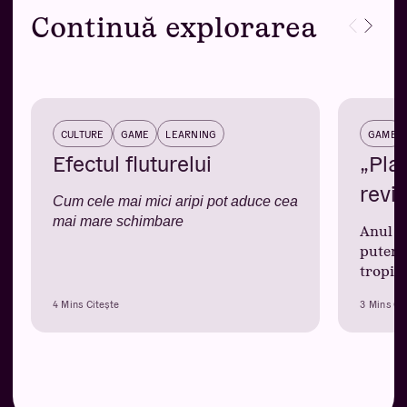
Continuă explorarea
CULTURE
GAME
LEARNING
GAME
Efectul fluturelui
„Pla
revin
Cum cele mai mici aripi pot aduce cea
mai mare schimbare
Anul a
puteri
tropic
4 Mins Citește
3 Mins Ci