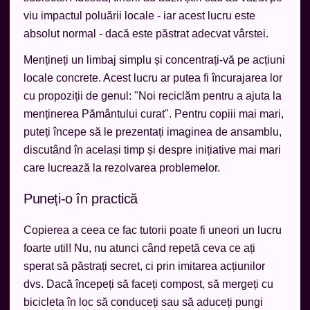
viu impactul poluării locale - iar acest lucru este
absolut normal - dacă este păstrat adecvat vârstei.
Mențineți un limbaj simplu și concentrați-vă pe acțiuni
locale concrete. Acest lucru ar putea fi încurajarea lor
cu propoziții de genul: "Noi reciclăm pentru a ajuta la
menținerea Pământului curat". Pentru copiii mai mari,
puteți începe să le prezentați imaginea de ansamblu,
discutând în același timp și despre inițiative mai mari
care lucrează la rezolvarea problemelor.
Puneți-o în practică
Copierea a ceea ce fac tutorii poate fi uneori un lucru
foarte util! Nu, nu atunci când repetă ceva ce ați
sperat să păstrați secret, ci prin imitarea acțiunilor
dvs. Dacă începeți să faceți compost, să mergeți cu
bicicleta în loc să conduceți sau să aduceți pungi