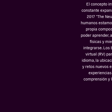
El concepto i
constante expansi
2017 "The Neu
humanos estamos 
propia composi
poder aprender, a
físicas y mi
integrarse. Los 
virtual (RV) p
idioma, la ubicac
y retos nuevos e 
experiencias 
comprensión y la