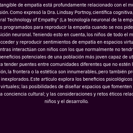
ntangible de empatía está profundamente relacionado con el mu
ón. Como expresó la Dra. Lindsay Portnoy, científica cognitiva,
ral Technology of Empathy" (La tecnología neuronal de la empat
programados para reproducir la empatía cuando se nos pide
ción neuronal. Teniendo esto en cuenta, los niños de todo el
cceder y reproducir sentimientos de empatía en espacios virtu
entras interactúan con niños con los que normalmente no tend
beneficios potenciales de una población más joven capaz de uti
ara tender puentes entre comunidades diferentes que no estén l
ión, la frontera o la estética son innumerables, pero también 
inexplorados. Este artículo explora los beneficios psicológicos
virtuales; las posibilidades de diseñar espacios que fomenten 
 conciencia cultural; y las consideraciones y retos éticos rel
niños y el desarrollo.