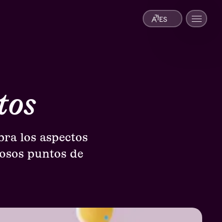
ES
tos
bra los aspectos
iosos puntos de