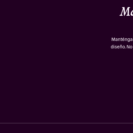
Ma
Manténgase
diseño. No