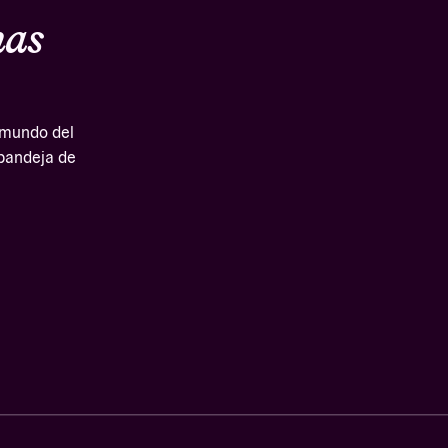
mas
l mundo del
 bandeja de