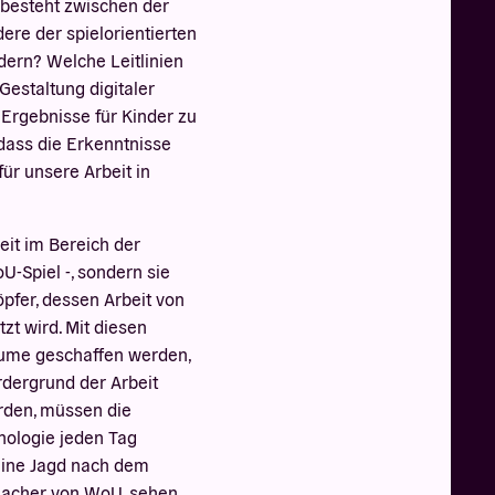
esteht zwischen der
ere der spielorientierten
ern? Welche Leitlinien
estaltung digitaler
Ergebnisse für Kinder zu
 dass die Erkenntnisse
ür unsere Arbeit in
eit im Bereich der
U-Spiel -, sondern sie
öpfer, dessen Arbeit von
t wird. Mit diesen
äume geschaffen werden,
rdergrund der Arbeit
rden, müssen die
nologie jeden Tag
eine Jagd nach dem
 Macher von WoU, sehen