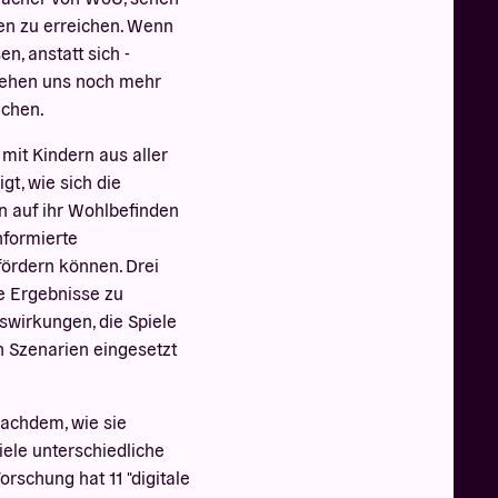
en zu erreichen. Wenn
n, anstatt sich -
 stehen uns noch mehr
ichen.
mit Kindern aus aller
gt, wie sich die
n auf ihr Wohlbefinden
nformierte
ördern können. Drei
re Ergebnisse zu
uswirkungen, die Spiele
n Szenarien eingesetzt
 nachdem, wie sie
iele unterschiedliche
rschung hat 11 "digitale