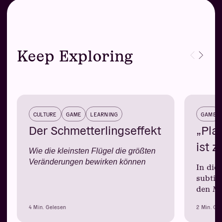
Keep Exploring
CULTURE
GAME
LEARNING
GAME
Der Schmetterlingseffekt
„Pla
ist 
Wie die kleinsten Flügel die größten
Veränderungen bewirken können
In die
subtil
den Mi
4 Min. Gelesen
2 Min. Ge